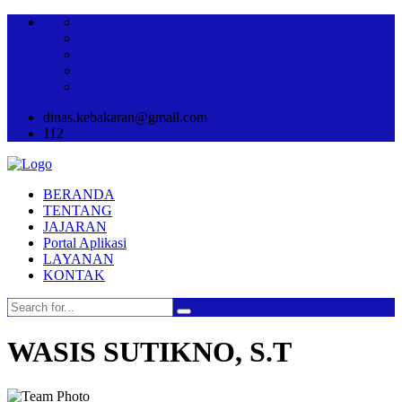
dinas.kebakaran@gmail.com
112
BERANDA
TENTANG
JAJARAN
Portal Aplikasi
LAYANAN
KONTAK
WASIS SUTIKNO, S.T