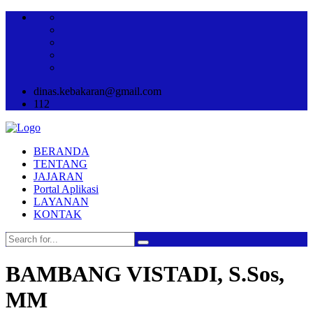
dinas.kebakaran@gmail.com
112
BERANDA
TENTANG
JAJARAN
Portal Aplikasi
LAYANAN
KONTAK
BAMBANG VISTADI, S.Sos,
MM