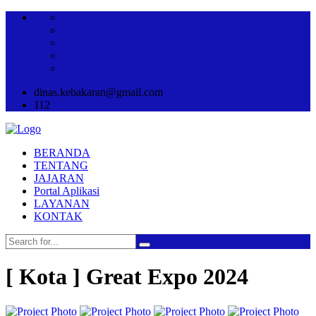
dinas.kebakaran@gmail.com
112
BERANDA
TENTANG
JAJARAN
Portal Aplikasi
LAYANAN
KONTAK
[ Kota ] Great Expo 2024